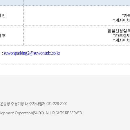
 전
*카
*계좌이체
환불신청일 
 후
*카드결제
*계좌이체
 :
suwonparking2@suwonudc.co.kr
합운동장 주경기장 내 주차사업처 031-228-2000
opment Coporation(SUDC). ALL RIGHTS RESERVED.